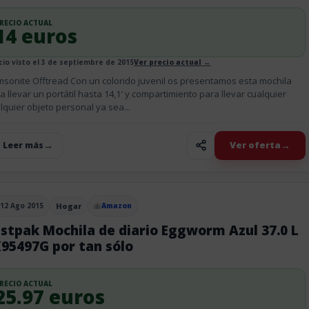
RECIO ACTUAL
14 euros
cio visto el 3 de septiembre de 2015
Ver precio actual →
sonite Offtread Con un colorido juvenil os presentamos esta mochila
a llevar un portátil hasta 14,1′ y compartimiento para llevar cualquier
lquier objeto personal ya sea...
Ver oferta
+ Leer más
12 Ago 2015
Hogar
Amazon
blicado el
stpak Mochila de diario Eggworm Azul 37.0 L
95497G por tan sólo
RECIO ACTUAL
25.97 euros