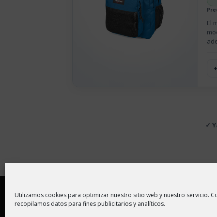
Pre
El 
moc
ade
✓ Y
Copyright © 2026 |
Aviso Legal
|
Política de
Utilizamos cookies para optimizar nuestro sitio web y nuestro servicio. Co
recopilamos datos para fines publicitarios y analíticos.
En ChollitosChollazos.com participamos en progr