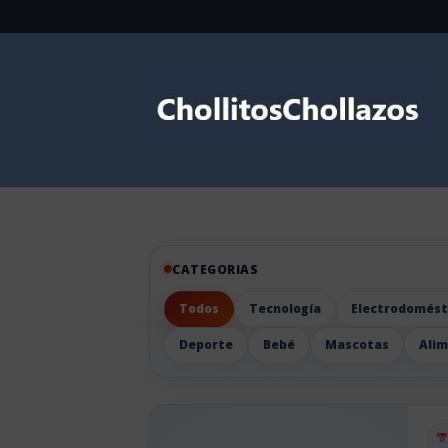
CATEGORIAS
Todos
Tecnología
Electrodomést
Deporte
Bebé
Mascotas
Ali
Pu