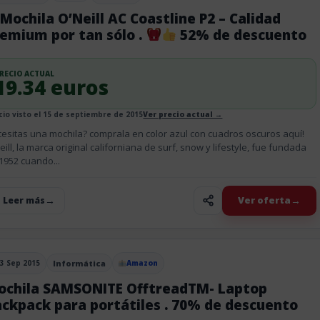
 Mochila O’Neill AC Coastline P2 – Calidad
emium por tan sólo .
52% de descuento
RECIO ACTUAL
19.34 euros
cio visto el 15 de septiembre de 2015
Ver precio actual →
esitas una mochila? comprala en color azul con cuadros oscuros aquí!
eill, la marca original californiana de surf, snow y lifestyle, fue fundada
1952 cuando...
Ver oferta
+ Leer más
3 Sep 2015
Informática
Amazon
blicado el
ochila SAMSONITE OfftreadTM- Laptop
Backpack para portátiles . 70% de descuento