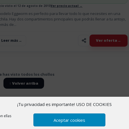
cio visto el 12 de agosto de 2015
Ver precio actual →
modelo Eggworm es perfecto para llevar todo lo que necesites en una
hila. Hay dos compartimentos principales que podrás llenar a tu antojo,
más de...
Ver oferta
+ Leer más
a has visto todos los chollos
↑ Volver arriba
¡Tu privacidad es importante! USO DE COOKIES
 cookies
|
Política de Privacidad
|
Sobre nosotros
n ellas
Aceptar cookies
amas de afiliación de AliExpress, Amazon y otras plataformas. Esto si