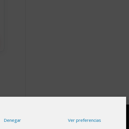
Denegar
Ver preferencias
gnifica que si haces clic en algunos de nuestros