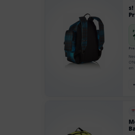
s!
Pr
P
Pre
Nec
O’N
en 
Pu
M