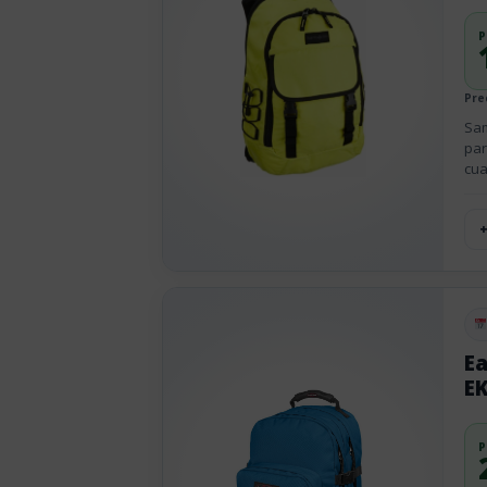
P
Pre
Sam
par
cua
Pu
Ea
EK
P