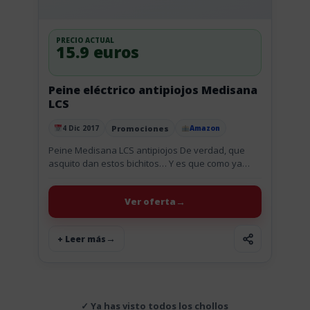
PRECIO ACTUAL
15.9 euros
Peine eléctrico antipiojos Medisana
LCS
Promociones
4 Dic 2017
Amazon
Publicado el
Peine Medisana LCS antipiojos De verdad, que
asquito dan estos bichitos… Y es que como ya
sabrás los piojos pueden infestar a cualquier
persona independientemente de...
Ver oferta
+ Leer más
✓ Ya has visto todos los chollos