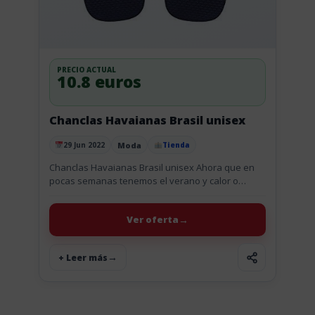
PRECIO ACTUAL
10.8 euros
Chanclas Havaianas Brasil unisex
Moda
29 Jun 2022
Tienda
Publicado el
Chanclas Havaianas Brasil unisex Ahora que en
pocas semanas tenemos el verano y calor o
quizás las necesites utilizar en el gimnasio, o en la
piscina...
Ver oferta
+ Leer más