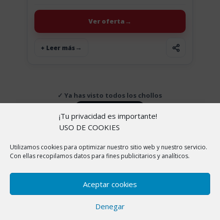
en tus entrenos o carreras estos geles Energy Up!
de...
Ver oferta
+ Leer más
✓ Ya has visto todos los chollos
↑ Volver arriba
¡Tu privacidad es importante!
USO DE COOKIES
Utilizamos cookies para optimizar nuestro sitio web y nuestro servicio.
Copyright © 2026 |
Aviso Legal
|
Política de
Con ellas recopilamos datos para fines publicitarios y analíticos.
cookies
|
Política de Privacidad
|
Sobre nosotros
En ChollitosChollazos.com participamos en programas
Aceptar cookies
de afiliación de AliExpress, Amazon y otras
plataformas. Esto significa que si haces clic en algunos
Denegar
de nuestros enlaces y realizas una compra, nosotros