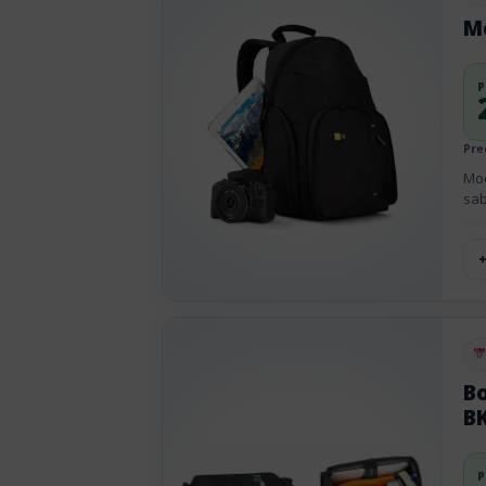
M
P
Pre
Moc
sab
Pu
B
BK
P