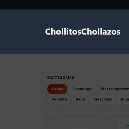
CATEGORIAS
Todos
Tecnología
Electrodomést
Deporte
Bebé
Mascotas
Ali
Pu