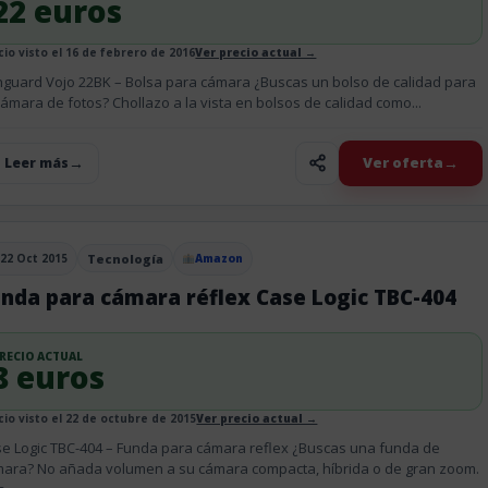
22 euros
cio visto el 16 de febrero de 2016
Ver precio actual →
guard Vojo 22BK – Bolsa para cámara ¿Buscas un bolso de calidad para
cámara de fotos? Chollazo a la vista en bolsos de calidad como...
Ver oferta
+ Leer más
22 Oct 2015
Tecnología
Amazon
blicado el
nda para cámara réflex Case Logic TBC-404
RECIO ACTUAL
8 euros
cio visto el 22 de octubre de 2015
Ver precio actual →
e Logic TBC-404 – Funda para cámara reflex ¿Buscas una funda de
ara? No añada volumen a su cámara compacta, híbrida o de gran zoom.