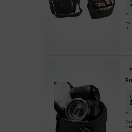
Pre
Van
tu 
Pu
Fu
P
Pre
Cas
cám