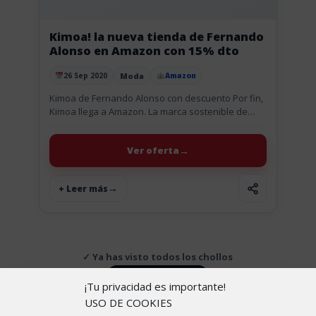
Kimoa! la nueva tienda de Fernando
Alonso en Amazon con 15% dto
Moda
26 Sep 2020
Amazon
Publicado el
Kimoa de Fernando Alonso con descuento Por fin,
Kimoa llega a Amazon. La marca sostenible de
Fernando Alonso (piloto de Fórmula 1) se abre
paso en...
Ver oferta
+ Leer más
✓ Ya has visto todos los chollos
↑ Volver arriba
¡Tu privacidad es importante!
USO DE COOKIES