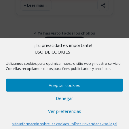
+ Leer más
✓ Ya has visto todos los chollos
↑ Volver arriba
¡Tu privacidad es importante!
USO DE COOKIES
Utilizamos cookies para optimizar nuestro sitio web y nuestro servicio.
Copyright © 2026 |
Aviso Legal
|
Política de
Con ellas recopilamos datos para fines publicitarios y analíticos.
cookies
|
Política de Privacidad
|
Sobre nosotros
En ChollitosChollazos.com participamos en programas
Aceptar cookies
de afiliación de AliExpress, Amazon y otras
plataformas. Esto significa que si haces clic en algunos
Denegar
de nuestros enlaces y realizas una compra, nosotros
recibimos una pequeña comisión sin que a ti te cueste
Ver preferencias
ni un céntimo más. Gracias por apoyar nuestro trabajo
para seguir encontrando los mejores chollos.
Más información sobre las cookies.
Política Privacidad
aviso-legal