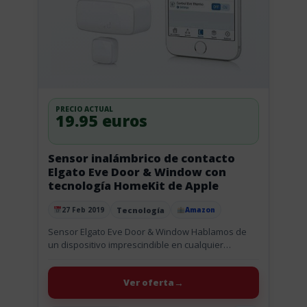
PRECIO ACTUAL
19.95 euros
Sensor inalámbrico de contacto
Elgato Eve Door & Window con
tecnología HomeKit de Apple
Tecnología
27 Feb 2019
Amazon
Publicado el
Sensor Elgato Eve Door & Window Hablamos de
un dispositivo imprescindible en cualquier
instalación domótica que realices con HomeKit.
Con el sensor inalámbrico de contacto Elgato...
Ver oferta