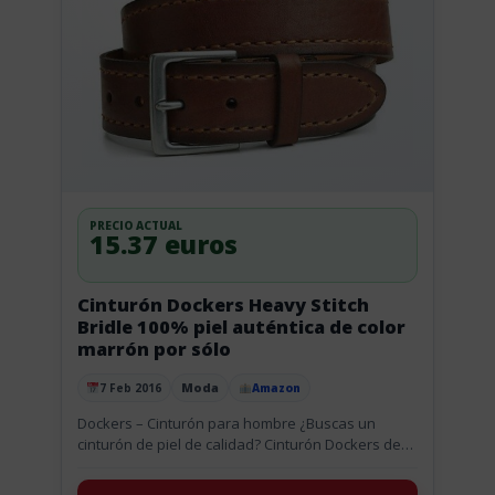
PRECIO ACTUAL
15.37 euros
Cinturón Dockers Heavy Stitch
Bridle 100% piel auténtica de color
marrón por sólo
Moda
7 Feb 2016
Amazon
Publicado el
Dockers – Cinturón para hombre ¿Buscas un
cinturón de piel de calidad? Cinturón Dockers de
hombre a precio chollo. Autentico cuero de buena
calidad y multitud...