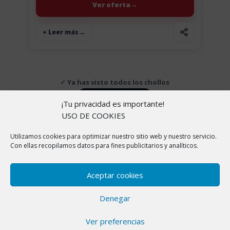
Ver oferta
+ Leer más
✓ Ya has visto todos los chollos
↑ Volver arriba
¡Tu privacidad es importante!
USO DE COOKIES
Utilizamos cookies para optimizar nuestro sitio web y nuestro servicio.
Copyright © 2026 |
Aviso Legal
|
Política de
Con ellas recopilamos datos para fines publicitarios y analíticos.
cookies
|
Política de Privacidad
|
Sobre nosotros
En ChollitosChollazos.com participamos en programas
Aceptar cookies
de afiliación de AliExpress, Amazon y otras
plataformas. Esto significa que si haces clic en algunos
Denegar
de nuestros enlaces y realizas una compra, nosotros
recibimos una pequeña comisión sin que a ti te cueste
Ver preferencias