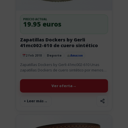
PRECIO ACTUAL
19.95 euros
Zapatillas Dockers by Gerli
41mc002-610 de cuero sintético
Deporte
2 Feb 2018
Amazon
Publicado el
Zapatillas Dockers by Gerli 41mc002-610 Unas
zapatillas Dockers de cuero sintético por menos
de 20 euros es un chollo mires por donde lo mires.
Unas zapatillas...
Ver oferta
+ Leer más