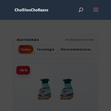
CATEGORIAS
Desliza para ver mas
Todos
Tecnología
Electrodomésticos
Hogar
-45%