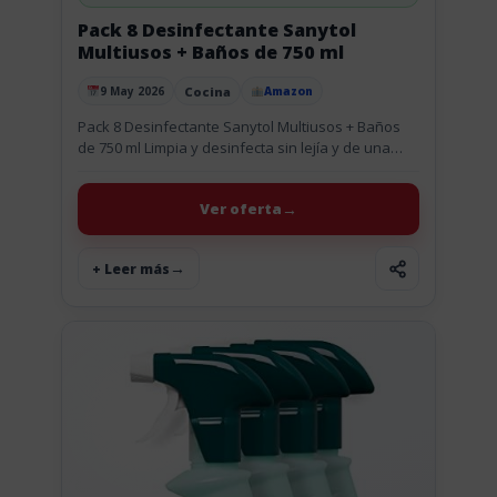
Pack 8 Desinfectante Sanytol
Multiusos + Baños de 750 ml
Cocina
9 May 2026
Amazon
Publicado el
Pack 8 Desinfectante Sanytol Multiusos + Baños
de 750 ml Limpia y desinfecta sin lejía y de una
sola pasada todo tipo de superficies con este...
Ver oferta
+ Leer más