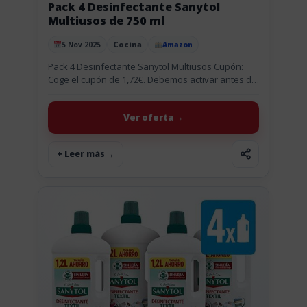
Pack 4 Desinfectante Sanytol
Multiusos de 750 ml
Cocina
5 Nov 2025
Amazon
Publicado el
Pack 4 Desinfectante Sanytol Multiusos Cupón:
Coge el cupón de 1,72€. Debemos activar antes de
meter el producto en la cesta. Limpia y desinfecta
sin lejía...
Ver oferta
+ Leer más