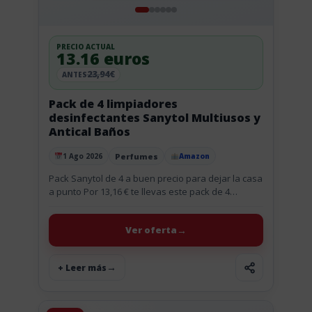
PRECIO ACTUAL
13.16 euros
23,94€
ANTES
Pack de 4 limpiadores
desinfectantes Sanytol Multiusos y
Antical Baños
Perfumes
1 Ago 2026
Amazon
Publicado el
Pack Sanytol de 4 a buen precio para dejar la casa
a punto Por 13,16 € te llevas este pack de 4
limpiadores Sanytol y te...
Ver oferta
+ Leer más