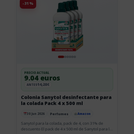
-31%
PRECIO ACTUAL
9.04 euros
14,28€
ANTES
Colonia Sanytol desinfectante para
la colada Pack 4 x 500 ml
Perfumes
30 Jun 2026
Amazon
Publicado el
Sanytol para la colada, pack de 4, con 31% de
descuento El pack de 4 x 500 ml de Sanytol para la