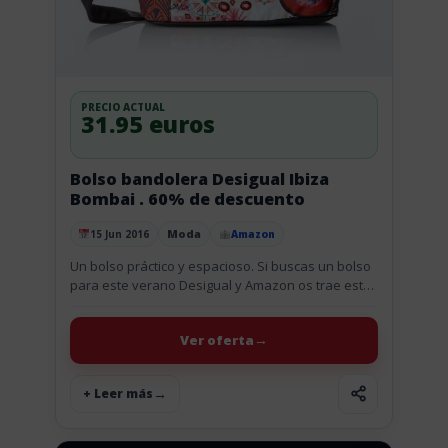
PRECIO ACTUAL
31.95 euros
Bolso bandolera Desigual Ibiza
Bombai . 60% de descuento
Moda
15 Jun 2016
Amazon
Publicado el
Un bolso práctico y espacioso. Si buscas un bolso
para este verano Desigual y Amazon os trae este
bonito y colorido bolso. Un bolso práctico y...
Ver oferta
+ Leer más