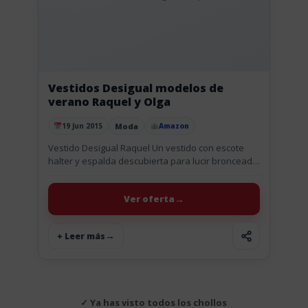
Vestidos Desigual modelos de
verano Raquel y Olga
Moda
19 Jun 2015
Amazon
Publicado el
Vestido Desigual Raquel Un vestido con escote
halter y espalda descubierta para lucir bronceado.
Tiene detalles brillantes en la cintura, el escote y
el bajo. ¡Toda...
Ver oferta
+ Leer más
✓ Ya has visto todos los chollos