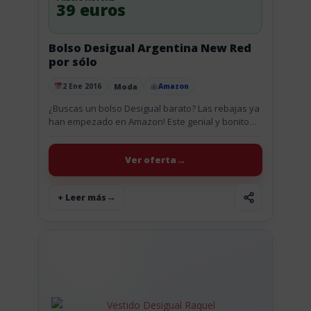
39 euros
Bolso Desigual Argentina New Red
por sólo
Moda
2 Ene 2016
Amazon
Publicado el
¿Buscas un bolso Desigual barato? Las rebajas ya
han empezado en Amazon! Este genial y bonito
bolso Desigual con los colores rojo y el negro
combinan...
Ver oferta
+ Leer más