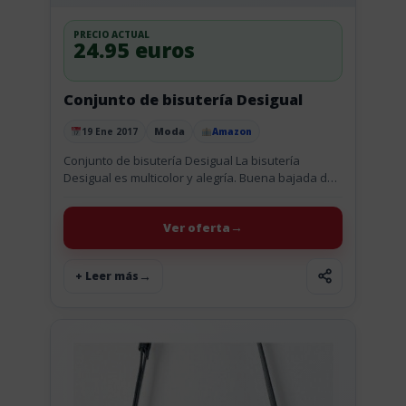
PRECIO ACTUAL
24.95 euros
Conjunto de bisutería Desigual
Moda
19 Ene 2017
Amazon
Publicado el
Conjunto de bisutería Desigual La bisutería
Desigual es multicolor y alegría. Buena bajada de
precio de este conjunto de bisutería dorado con
círculos superpuestos y un...
Ver oferta
+ Leer más