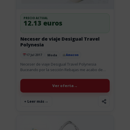
PRECIO ACTUAL
12.13 euros
Neceser de viaje Desigual Travel
Polynesia
Moda
17 Jul 2017
Amazon
Publicado el
Neceser de viaje Desigual Travel Polynesia
Buceando por la sección Rebajas me acabo de
encontrar con este fantástico neceser de viaje
Desigual Travel Polynesia con un...
Ver oferta
+ Leer más