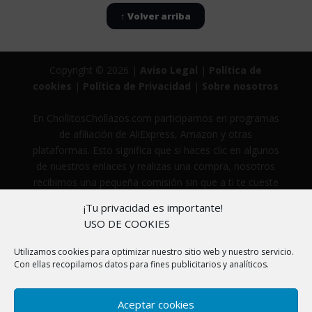
↑ Volver arriba
Copyright © 2026 |
Aviso Legal
|
Política de
cookies
|
Política de Privacidad
|
Sobre nosotros
En ChollitosChollazos.com participamos en programas
de afiliación de AliExpress, Amazon y otras
plataformas. Esto significa que si haces clic en algunos
de nuestros enlaces y realizas una compra, nosotros
recibimos una pequeña comisión sin que a ti te cueste
ni un céntimo más. Gracias por apoyar nuestro trabajo
¡Tu privacidad es importante!
para seguir encontrando los mejores chollos.
USO DE COOKIES
Utilizamos cookies para optimizar nuestro sitio web y nuestro servicio.
Con ellas recopilamos datos para fines publicitarios y analíticos.
Aceptar cookies