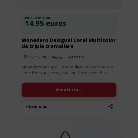
PRECIO ACTUAL
14.95 euros
Monedero Desigual Corel Multicolor
de triple cremallera
Moda
19 Jun 2018
Amazon
Publicado el
Monedero Desigual Corel Multicolor Yo no se que
tiene Desigual pero gusta mucho sus diseños
coloridos y juveniles en todo lo que hacen como
es el...
Ver oferta
+ Leer más