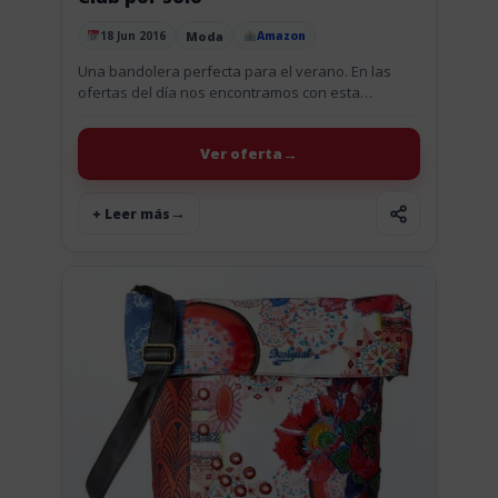
Moda
18 Jun 2016
Amazon
Publicado el
Una bandolera perfecta para el verano. En las
ofertas del día nos encontramos con esta
bandolera de Desigual Brooklyn Culture Club
perfecta para este verano. Una...
Ver oferta
+ Leer más