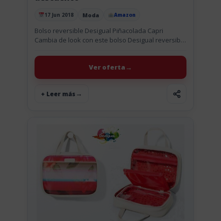
Moda
17 Jun 2018
Amazon
Publicado el
Bolso reversible Desigual Piñacolada Capri
Cambia de look con este bolso Desigual reversible
3 en 1 Piñacolada Capri estas vacaciones, Un
shopper para mujer con un...
Ver oferta
+ Leer más