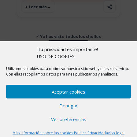
+ Leer más
✓ Ya has visto todos los chollos
↑ Volver arriba
¡Tu privacidad es importante!
USO DE COOKIES
Utilizamos cookies para optimizar nuestro sitio web y nuestro servicio.
Copyright © 2026 |
Aviso Legal
|
Política de
Con ellas recopilamos datos para fines publicitarios y analíticos.
cookies
|
Política de Privacidad
|
Sobre nosotros
En ChollitosChollazos.com participamos en programas
Aceptar cookies
de afiliación de AliExpress, Amazon y otras
plataformas. Esto significa que si haces clic en algunos
Denegar
de nuestros enlaces y realizas una compra, nosotros
recibimos una pequeña comisión sin que a ti te cueste
Ver preferencias
ni un céntimo más. Gracias por apoyar nuestro trabajo
para seguir encontrando los mejores chollos.
Más información sobre las cookies.
Política Privacidad
aviso-legal