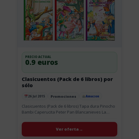
PRECIO ACTUAL
0.9 euros
Clasicuentos (Pack de 6 libros) por
sólo
Promociones
26 Jul 2015
Amazon
Publicado el
Clasicuentos (Pack de 6 libros) Tapa dura Pinocho
Bambi Caperucita Peter Pan Blancanieves La
Casita de chocolate Ideal para los niños que
empiezan a leer, con...
Ver oferta