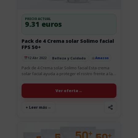
PRECIO ACTUAL
9.31 euros
Pack de 4 Crema solar Solimo facial
FPS 50+
Belleza y Cuidado
12 Abr 2022
Amazon
Publicado el
Pack de 4 Crema solar Solimo facial Esta crema
solar facial ayuda a proteger el rostro frente a las
quemaduras solares y al envejecimiento
prematuro de...
Ver oferta
+ Leer más