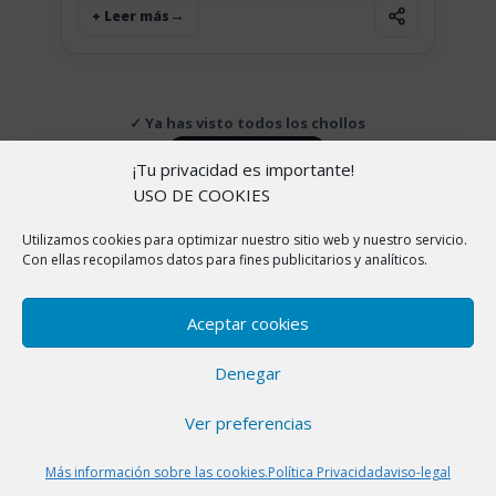
+ Leer más
✓ Ya has visto todos los chollos
↑ Volver arriba
¡Tu privacidad es importante!
USO DE COOKIES
Utilizamos cookies para optimizar nuestro sitio web y nuestro servicio.
Copyright © 2026 |
Aviso Legal
|
Política de
Con ellas recopilamos datos para fines publicitarios y analíticos.
cookies
|
Política de Privacidad
|
Sobre nosotros
En ChollitosChollazos.com participamos en programas
Aceptar cookies
de afiliación de AliExpress, Amazon y otras
plataformas. Esto significa que si haces clic en algunos
Denegar
de nuestros enlaces y realizas una compra, nosotros
recibimos una pequeña comisión sin que a ti te cueste
Ver preferencias
ni un céntimo más. Gracias por apoyar nuestro trabajo
para seguir encontrando los mejores chollos.
Más información sobre las cookies.
Política Privacidad
aviso-legal