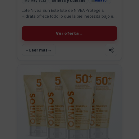
Belleza y Cuidado
3 May 2022
Amazon
Publicado el
Lote Nivea Sun Este lote de NIVEA Protege &
Hidrata ofrece todo lo que la piel necesita bajo el
sol: Protección altamente eficaz e hidratación de...
Ver oferta
+ Leer más