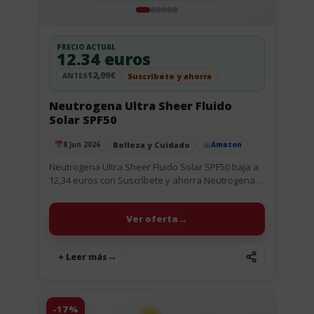
PRECIO ACTUAL
12.34 euros
12,99€
Suscribete y ahorra
ANTES
Neutrogena Ultra Sheer Fluido
Solar SPF50
Belleza y Cuidado
8 Jun 2026
Amazon
Publicado el
Neutrogena Ultra Sheer Fluido Solar SPF50 baja a
12,34 euros con Suscríbete y ahorra Neutrogena
Ultra Sheer Fluido Invisible Hidratante SPF50 se
queda en 12,34 euros...
Ver oferta
+ Leer más
-17%