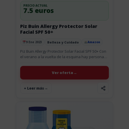
PRECIO ACTUAL
7.5 euros
Piz Buin Allergy Protector Solar
Facial SPF 50+
Belleza y Cuidado
9 Ene 2023
Amazon
Publicado el
Piz Buin Allergy Protector Solar Facial SPF 50+ Con
el verano a la vuelta de la esquina hay personas
que tienen la piel del rostro muy...
Ver oferta
+ Leer más