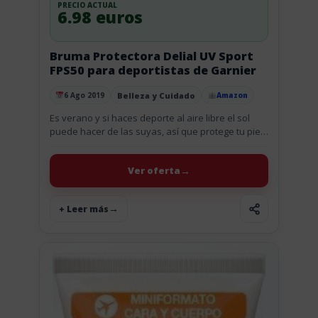
PRECIO ACTUAL
6.98 euros
Bruma Protectora Delial UV Sport
FPS50 para deportistas de Garnier
Belleza y Cuidado
6 Ago 2019
Amazon
Publicado el
Es verano y si haces deporte al aire libre el sol
puede hacer de las suyas, así que protege tu piel
con este spray de Bruma...
Ver oferta
+ Leer más