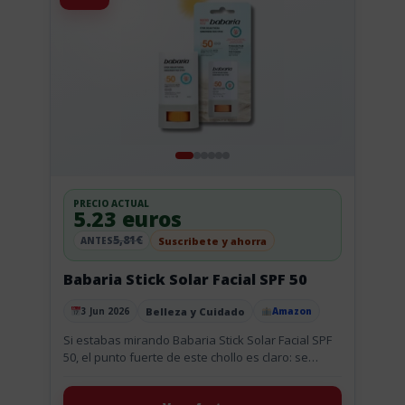
PRECIO ACTUAL
5.23 euros
5,81€
Suscribete y ahorra
ANTES
Babaria Stick Solar Facial SPF 50
Belleza y Cuidado
3 Jun 2026
Amazon
Publicado el
Si estabas mirando Babaria Stick Solar Facial SPF
50, el punto fuerte de este chollo es claro: se
queda en 5.23 euros con un 17% de...