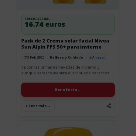
PRECIO ACTUAL
16.74 euros
Pack de 2 Crema solar facial Nivea
Sun Alpin FPS 50+ para invierno
Belleza y Cuidado
3 Feb 2020
Amazon
Publicado el
Ya con las primeras nevadas de invierno y
aunque parezca mentira el sol puede hacernos
mucho daño en la piel de la cara, así que con...
Ver oferta
+ Leer más