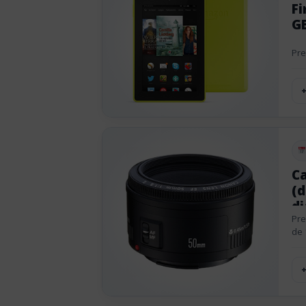
Fi
GB
Pre
Pu
Ca
(d
d
Pre
de 