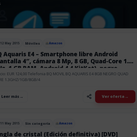
s
12 May 2015
Móviles
Amazon
blicado el
 Aquaris E4 – Smartphone libre Android
antalla 4″, cámara 8 Mp, 8 GB, Quad-Core 1.3
z, 1 GB RAM, Android 4.4 KitKat), negro
cio: EUR 124,00 Telefonia BQ MOVIL BQ AQUARIS E4 8GB NEGRO QUAD
RE 1.3GHZ/1GB/8GB/4
Ver oferta
+ Leer más
11 May 2015
Sin categoría
Amazon
blicado el
ngla de cristal (Edición definitiva) [DVD]