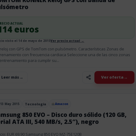
ulsómetro
RECIO ACTUAL
114 euros
cio visto el 14 de mayo de 2015
Ver precio actual →
reloj con GPS de TomTom con pulsómetro. Características Zonas de
renamiento con frecuencia cardiaca Seleccione una de las cinco zonas
entrenamiento para cumplir su...
Ver oferta
+ Leer más
13 May 2015
Tecnología
Amazon
blicado el
msung 850 EVO – Disco duro sólido (120 GB,
rial ATA III, 540 MB/s, 2.5″), negro
cio: EUR 69,90 Samsung 850 EVO MZ-75E120B