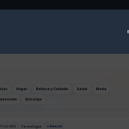
icos
Hogar
Belleza y Cuidado
Salud
Moda
mentación
Bricolaje
11 Jul 2022
Tecnología
Amazon
blicado el