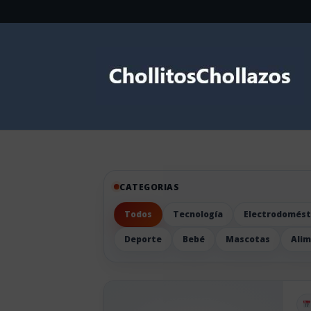
CATEGORIAS
Todos
Tecnología
Electrodomést
Deporte
Bebé
Mascotas
Ali
Pu