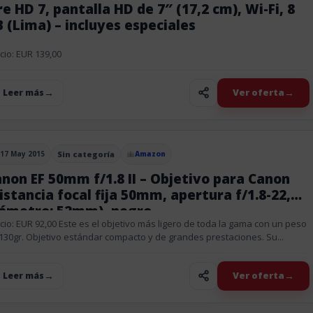
re HD 7, pantalla HD de 7″ (17,2 cm), Wi-Fi, 8
 (Lima) – incluyes especiales
cio: EUR 139,00
Ver oferta
+ Leer más
17 May 2015
Sin categoría
Amazon
blicado el
non EF 50mm f/1.8 II – Objetivo para Canon
istancia focal fija 50mm, apertura f/1.8-22,
iámetro: 52mm), negro
cio: EUR 92,00 Este es el objetivo más ligero de toda la gama con un peso
130gr. Objetivo estándar compacto y de grandes prestaciones. Su...
Ver oferta
+ Leer más