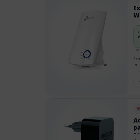
Ex
W
P
Prec
Ext
en 
Pu
A
pa
to