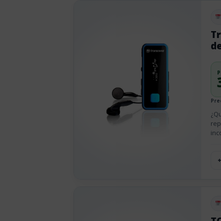
Pu
T
de
P
Pre
¿Qu
rep
inc
Pu
T