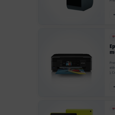
Pre
Pu
E
mu
Pre
elé
), 
Pu