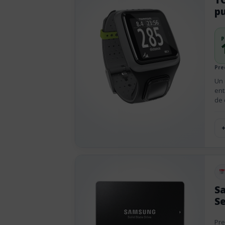
p
P
Pre
Un 
ent
de 
Pu
Sa
Se
Pre