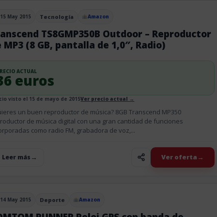
15 May 2015
Tecnología
Amazon
blicado el
ranscend TS8GMP350B Outdoor – Reproductor
 MP3 (8 GB, pantalla de 1,0″, Radio)
RECIO ACTUAL
36 euros
cio visto el 15 de mayo de 2015
Ver precio actual →
ieres un buen reproductor de música? 8GB Transcend MP350
roductor de música digital con una gran cantidad de funciones
orporadas como radio FM, grabadora de voz,...
Ver oferta
+ Leer más
14 May 2015
Deporte
Amazon
blicado el
OMTOM RUNNER Reloj GPS con banda de