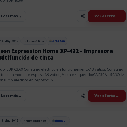
cio: EUR 19,99
Ver oferta
+ Leer más
18 May 2015
Informática
Amazon
blicado el
pson Expression Home XP-422 – Impresora
ltifunción de tinta
cio: EUR 63,69 Consumo eléctrico en funcionamiento:13 vatios, Consumo
ctrico en modo de espera:4.9 vatios, Voltaje requerido:CA 230 V ( 50/60Hz
Consumo eléctrico en reposo:1.6...
Ver oferta
+ Leer más
18 May 2015
Promociones
Amazon
blicado el