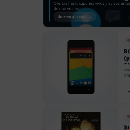
Ofertas flash, cupones vivos y avisos ante
de que vuelen.
Unirme al canal
Pu
BQ
(p
GH
Pre
CO
Pu
Ju