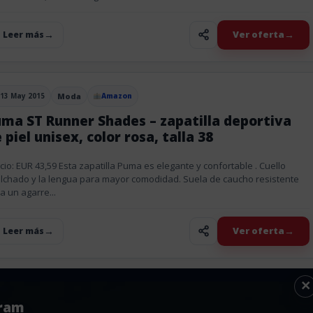
Ver oferta
+ Leer más
13 May 2015
Moda
Amazon
blicado el
ma ST Runner Shades – zapatilla deportiva
 piel unisex, color rosa, talla 38
cio: EUR 43,59 Esta zapatilla Puma es elegante y confortable . Cuello
lchado y la lengua para mayor comodidad. Suela de caucho resistente
a un agarre...
Ver oferta
+ Leer más
×
gram