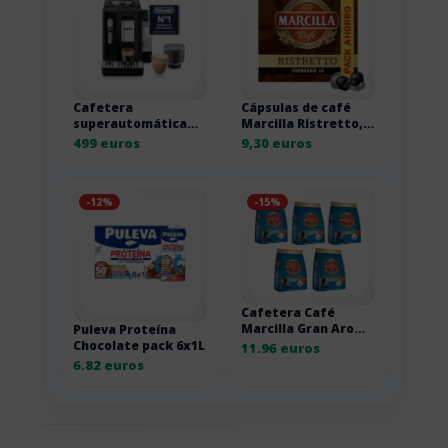
Cafetera
Cápsulas de café
superautomática
Marcilla Ristretto,
De’Longhi Rivelia
pack ahorro 2 por
499 euros
9,30 euros
EXAM440.35.B negra
18,60 euros
-12%
-15%
Cafetera Café
Marcilla Gran Aroma
Puleva Proteína
Descafeinado, pack
Chocolate pack 6x1L
11.96 euros
de 5 x 28 cápsulas
6.82 euros