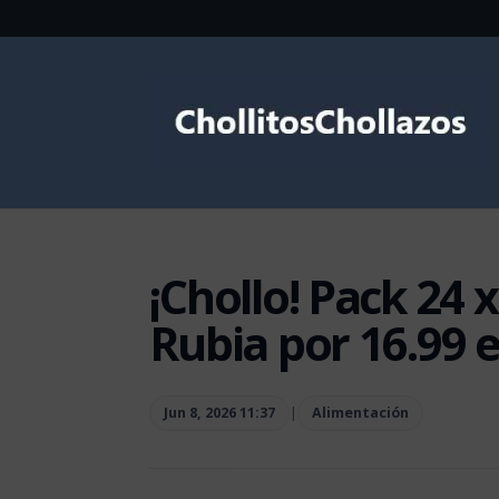
¡Chollo! Pack 24 
Rubia por 16.99 
Jun 8, 2026 11:37
|
Alimentación