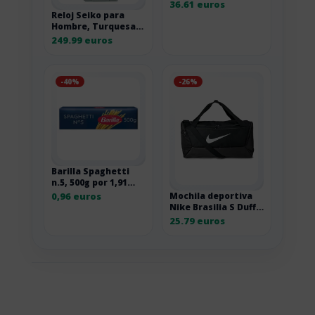
correr de carretera
36.61 euros
Reloj Seiko para
Hombre, Turquesa,
Sport, 1K1
249.99 euros
-40%
-26%
Barilla Spaghetti
n.5, 500g por 1,91
euros
0,96 euros
Mochila deportiva
Nike Brasilia S Duff
41L negra DM3976-
25.79 euros
010 1SIZE