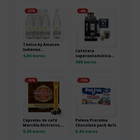
-27%
-4%
Tónica by Amazon
Indienne
Cafetera
Hypocalorique pack
4,84 euros
superautomática
6 x 1 l
De’Longhi Rivelia
499 euros
EXAM440.35.B negra
-30%
-12%
Cápsulas de café
Puleva Proteína
Marcilla Ristretto,
Chocolate pack 6x1L
pack ahorro 2 por
9,30 euros
6.82 euros
18,60 euros