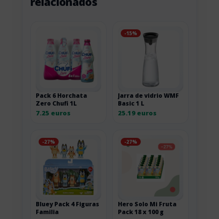
relacionados
-15%
Pack 6 Horchata
Jarra de vidrio WMF
Zero Chufi 1L
Basic 1 L
7.25 euros
25.19 euros
-27%
-27%
Bluey Pack 4 Figuras
Hero Solo Mi Fruta
Familia
Pack 18 x 100 g