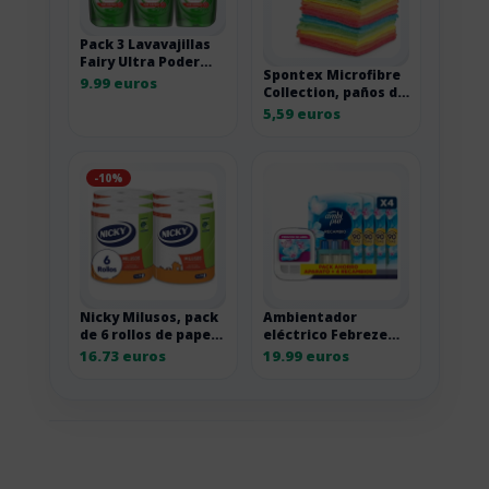
Pack 3 Lavavajillas
Fairy Ultra Poder
Spontex Microfibre
Original 900ml
9.99 euros
Collection, paños de
microfibra de
5,59 euros
limpieza por 11,18
euros
-10%
Nicky Milusos, pack
Ambientador
de 6 rollos de papel
eléctrico Febreze
de cocina de 2 capas
3Volution con
16.73 euros
19.99 euros
recambios