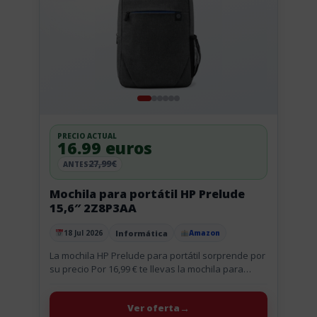
PRECIO ACTUAL
16.99 euros
27,99€
ANTES
Mochila para portátil HP Prelude
15,6″ 2Z8P3AA
Informática
18 Jul 2026
Amazon
Publicado el
La mochila HP Prelude para portátil sorprende por
su precio Por 16,99 € te llevas la mochila para
portátil HP Prelude 2Z8P3AA, una opción sencilla
para...
Ver oferta