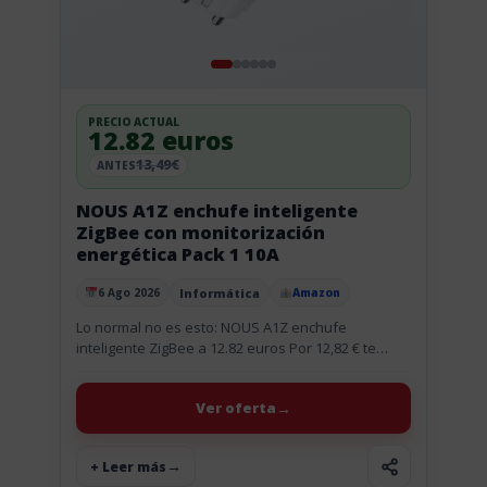
PRECIO ACTUAL
12.82 euros
13,49€
ANTES
NOUS A1Z enchufe inteligente
ZigBee con monitorización
energética Pack 1 10A
Informática
6 Ago 2026
Amazon
Publicado el
Lo normal no es esto: NOUS A1Z enchufe
inteligente ZigBee a 12.82 euros Por 12,82 € te
llevas el enchufe inteligente NOUS A1Z, y encima
con...
Ver oferta
+ Leer más