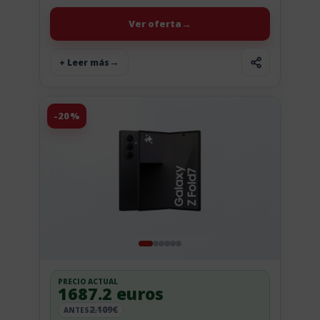
de...
Ver oferta
+ Leer más
-20%
PRECIO ACTUAL
1687.2 euros
2.109€
ANTES