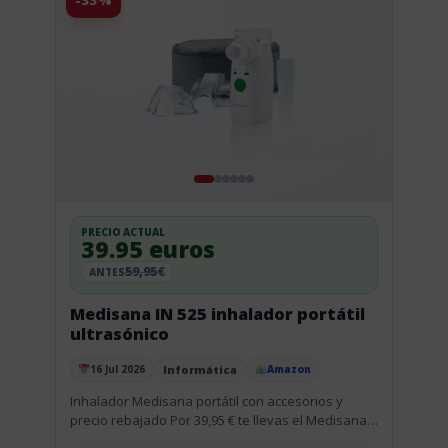
-33%
PRECIO ACTUAL
39.95 euros
59,95€
ANTES
Medisana IN 525 inhalador portátil
ultrasónico
Informática
16 Jul 2026
Amazon
Publicado el
Inhalador Medisana portátil con accesorios y
precio rebajado Por 39,95 € te llevas el Medisana
IN 525, un inhalador portátil pensado para usar