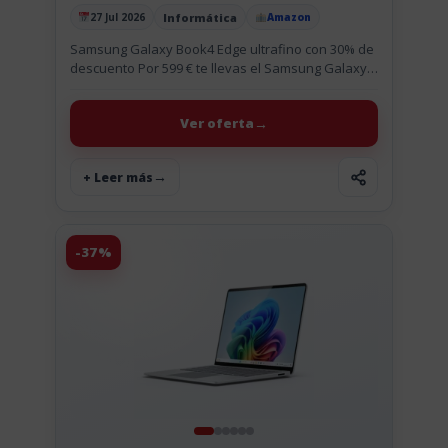
GB 16GB 512GB
Informática
27 Jul 2026
Amazon
Publicado el
Samsung Galaxy Book4 Edge ultrafino con 30% de
descuento Por 599 € te llevas el Samsung Galaxy
Book4 Edge, un portátil de 15,6 pulgadas con
pantalla...
Ver oferta
+ Leer más
-37%