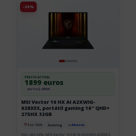
-24%
PRECIO ACTUAL
1899 euros
2.499€
ANTES
MSI Vector 16 HX AI A2XWIG-
628XES, portátil gaming 16″ QHD+
275HX 32GB
Gaming
9 Jul 2026
Amazon
Publicado el
Dto. del 24%: MSI Vector 16 HX AI A2XWIG-628XES