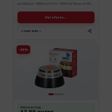
portátil por 1899 euros Por 1.899 € te llevas el MSI
Vector 16 HX AI A2XWIG-628XES, un...
Ver oferta
+ Leer más
-40%
PRECIO ACTUAL
13.90 euros