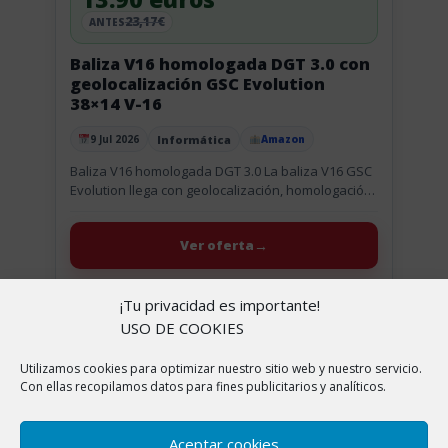
23,17€
ANTES
Baliza V16 homologada DGT 3.0 con
geolocalización GSC Evolution
38×14 V-16
Informática
9 Jul 2026
Amazon
Publicado el
Baliza V16 homologada DGT 3.0 La baliza V16 GSC
Evolution llega con geolocalización, homologación
DGT 3.0 y aviso de ubicación, así que ya no
hablamos de...
Ver oferta
+ Leer más
¡Tu privacidad es importante!
USO DE COOKIES
Utilizamos cookies para optimizar nuestro sitio web y nuestro servicio.
-15%
Con ellas recopilamos datos para fines publicitarios y analíticos.
Aceptar cookies