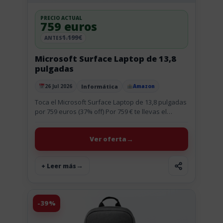
PRECIO ACTUAL
759 euros
1.199€
ANTES
Microsoft Surface Laptop de 13,8
pulgadas
Informática
26 Jul 2026
Amazon
Publicado el
Toca el Microsoft Surface Laptop de 13,8 pulgadas
por 759 euros (37% off) Por 759 € te llevas el
Microsoft Surface Laptop de 13,8 pulgadas, y...
Ver oferta
+ Leer más
-39%