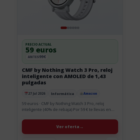
PRECIO ACTUAL
59 euros
99€
ANTES
CMF by Nothing Watch 3 Pro, reloj
inteligente con AMOLED de 1,43
pulgadas
Informática
27 Jul 2026
Amazon
Publicado el
59 euros · CMF by Nothing Watch 3 Pro, reloj
inteligente (40% de rebaja) Por 59 € te llevas en
Amazon el CMF by Nothing Watch...
Ver oferta