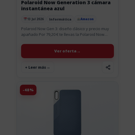
Polaroid Now Generation 3 cámara
instantánea azul
Informática
13 Jul 2026
Amazon
Publicado el
Polaroid Now Gen 3: diseño clásico y precio muy
apañado Por 79,20 € te llevas la Polaroid Now
Generation 3 en color azul, una cámara
instantánea...
Ver oferta
+ Leer más
-48%