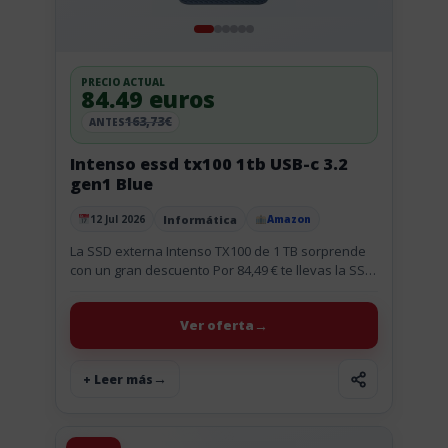
PRECIO ACTUAL
84.49 euros
163,73€
ANTES
Intenso essd tx100 1tb USB-c 3.2
gen1 Blue
Informática
12 Jul 2026
Amazon
Publicado el
La SSD externa Intenso TX100 de 1 TB sorprende
con un gran descuento Por 84,49 € te llevas la SSD
externa Intenso TX100 de 1 TB...
Ver oferta
+ Leer más