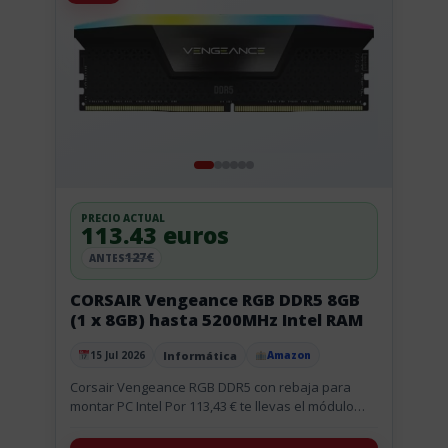
PRECIO ACTUAL
113.43 euros
127€
ANTES
CORSAIR Vengeance RGB DDR5 8GB
(1 x 8GB) hasta 5200MHz Intel RAM
Informática
15 Jul 2026
Amazon
Publicado el
Corsair Vengeance RGB DDR5 con rebaja para
montar PC Intel Por 113,43 € te llevas el módulo
Corsair Vengeance RGB DDR5 de 8 GB, una
opción...