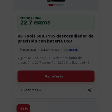
PRECIO ACTUAL
22.7 euros
KS Tools 500.7195 destornillador de
precisión con batería USB
Informática
16 Jul 2026
Amazon
Publicado el
Vigilar: KS Tools 500.7195 destornillador de
precisión a 22.7 euros Por 22,70 € te llevas el KS
Tools 500.7195 destornillador de precisión con
batería USB, una...
Ver oferta
+ Leer más
-11%