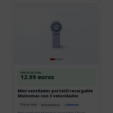
PRECIO ACTUAL
12.99 euros
Mini ventilador portátil recargable
Muitomas con 3 velocidades
Informática
29 Jul 2026
Amazon
Publicado el
Mini ventilador Muitomas recargable a buen