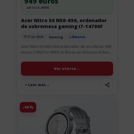
949 euros
1.099€
ANTES
Acer Nitro 50 N50-656, ordenador
de sobremesa gaming I7-14700F
Gaming
27 Jul 2026
Amazon
Publicado el
Acer Nitro 50 N50-656 ordenador de en oferta: 949
euros (14%) Por 949 € te llevas en Amazon el Acer
Nitro 50 N50-656, un ordenador de...
Ver oferta
+ Leer más
-40%