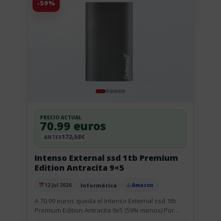
-59%
PRECIO ACTUAL
70.99 euros
172,58€
ANTES
Intenso External ssd 1tb Premium
Edition Antracita 9×5
Informática
12 Jul 2026
Amazon
Publicado el
A 70.99 euros queda el Intenso External ssd 1tb
Premium Edition Antracita 9x5 (59% menos) Por
70,99 € te llevas el SSD externo Intenso Premium