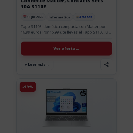
Connecté Matter, Contacts Secs
10A S110E
Informática
18 Jul 2026
Amazon
Publicado el
Tapo S110E: domótica compacta con Matter por
16,99 euros Por 16,99 € te llevas el Tapo S110E, un
módulo interruptor inteligente con Wi‑Fi y
Bluetooth pensado...
Ver oferta
+ Leer más
-19%