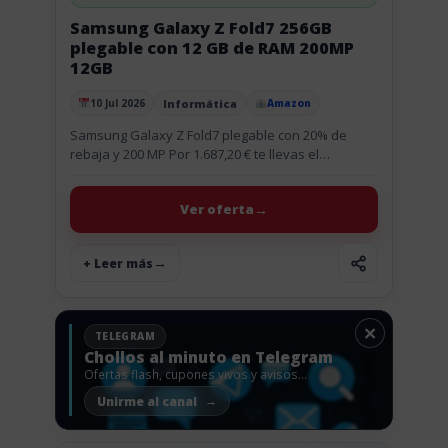
Samsung Galaxy Z Fold7 256GB
plegable con 12 GB de RAM 200MP
12GB
Informática
10 Jul 2026
Amazon
Publicado el
Samsung Galaxy Z Fold7 plegable con 20% de
rebaja y 200 MP Por 1.687,20 € te llevas el
Samsung Galaxy Z Fold7 de 256 GB en...
Ver oferta
+ Leer más
×
TELEGRAM
Chollos al minuto en Telegram
Ofertas flash, cupones vivos y avisos
antes de que vuelen.
Unirme al canal