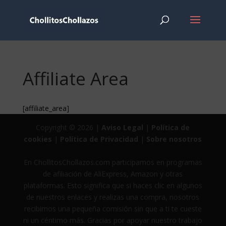
Affiliate Area
[affiliate_area]
Copyright © 2026 |
Aviso Legal
|
Política de
cookies
|
Política de Privacidad
|
Sobre nosotros
En ChollitosChollazos.com participamos en programas
de afiliación de AliExpress, Amazon y otras
plataformas. Esto significa que si haces clic en algunos
de nuestros enlaces y realizas una compra, nosotros
recibimos una pequeña comisión sin que a ti te cueste
ni un céntimo más. Gracias por apoyar nuestro trabajo