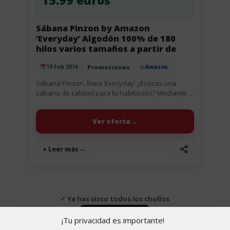
15.99 euros
Sábana Pinzon by Amazon
‘Everyday’ Algodón 100% de 180
hilos varios tamaños a partir de
Promociones
19 Feb 2016
Amazon
Publicado el
Sábana Pinzon, línea ‘Everyday’ ¿Buscas una
sabana de calidad para tu habitación? Mediante
unos pocos cambios en la habitación se puede
crear un efecto acogedor para...
Ver oferta
+ Leer más
✓ Ya has visto todos los chollos
↑ Volver arriba
¡Tu privacidad es importante!