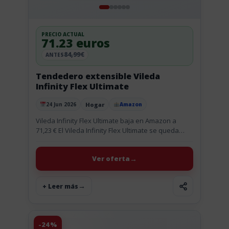
PRECIO ACTUAL
71.23 euros
84,99€
ANTES
Tendedero extensible Vileda
Infinity Flex Ultimate
Hogar
24 Jun 2026
Amazon
Publicado el
Vileda Infinity Flex Ultimate baja en Amazon a
71,23 € El Vileda Infinity Flex Ultimate se queda
ahora en 71,23 € en Amazon, con un 16...
Ver oferta
+ Leer más
-24%