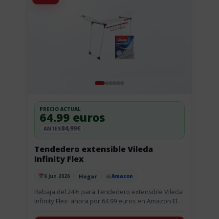
PRECIO ACTUAL
64.99 euros
84,99€
ANTES
Tendedero extensible Vileda
Infinity Flex
Hogar
6 Jun 2026
Amazon
Publicado el
Rebaja del 24% para Tendedero extensible Vileda
Infinity Flex: ahora por 64.99 euros en Amazon El
Vileda Infinity Flex baja a 64,99 euros, una cifra