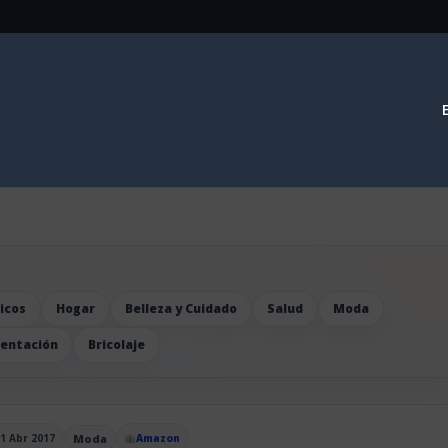
icos
Hogar
Belleza y Cuidado
Salud
Moda
mentación
Bricolaje
1 Abr 2017
Moda
Amazon
blicado el