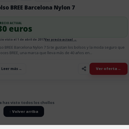
lso BREE Barcelona Nylon 7
RECIO ACTUAL
30 euros
cio visto el 1 de abril de 2017
Ver precio actual →
so BREE Barcelona Nylon 7 Si te gustan los bolsos y la moda seguro que
oces BREE, una marca que lleva más de 40 años en...
Ver oferta
+ Leer más
a has visto todos los chollos
↑ Volver arriba