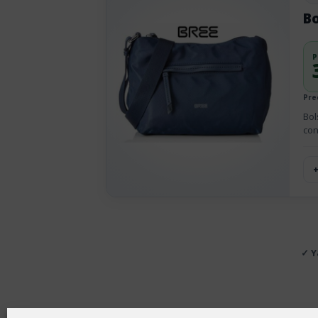
Bo
P
Pre
Bol
con
✓ Y