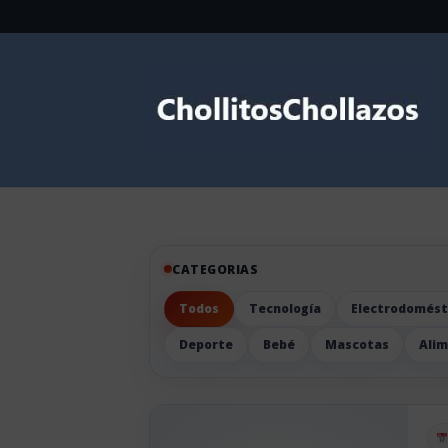
CATEGORIAS
Todos
Tecnología
Electrodomést
Deporte
Bebé
Mascotas
Ali
Pu