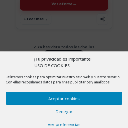
Ver oferta
+ Leer más
✓ Ya has visto todos los chollos
↑ Volver arriba
¡Tu privacidad es importante!
USO DE COOKIES
Utilizamos cookies para optimizar nuestro sitio web y nuestro servicio.
Copyright © 2026 |
Aviso Legal
|
Política de
Con ellas recopilamos datos para fines publicitarios y analíticos.
cookies
|
Política de Privacidad
|
Sobre nosotros
En ChollitosChollazos.com participamos en programas
Aceptar cookies
de afiliación de AliExpress, Amazon y otras
plataformas. Esto significa que si haces clic en algunos
Denegar
de nuestros enlaces y realizas una compra, nosotros
recibimos una pequeña comisión sin que a ti te cueste
Ver preferencias