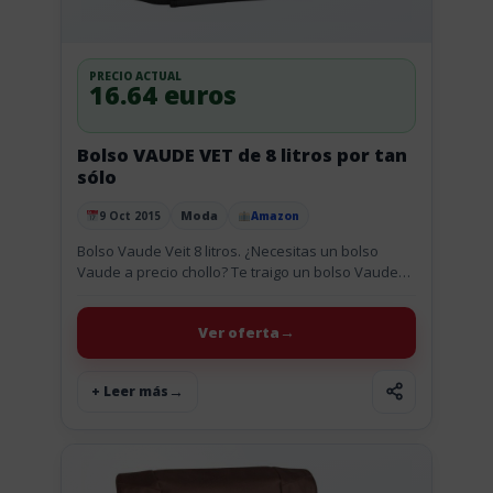
PRECIO ACTUAL
16.64 euros
Bolso VAUDE VET de 8 litros por tan
sólo
Moda
9 Oct 2015
Amazon
Publicado el
Bolso Vaude Veit 8 litros. ¿Necesitas un bolso
Vaude a precio chollo? Te traigo un bolso Vaude
para mujeres que necesitan comodidad y con
cantidad de...
Ver oferta
+ Leer más